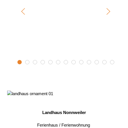
Essen 11
Essen 9
Essen 5
Essen 6
Essen 12
Essen 13
Essen 8
Essen 3
Essen 4
Essen 2
Essen 7
Essen 1
Essen 
Landhaus Nonnweiler
Ferienhaus / Ferienwohnung