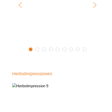
Landhaus Blueten 1
Landhaus Blueten 2
Landhaus Blueten 3
Landhaus Blueten 4
Landhaus Blueten 5
Landhaus Blueten 6
Landhaus Blueten 7
Landhaus Blueten
Landhaus Blue
Herbstimpressionen