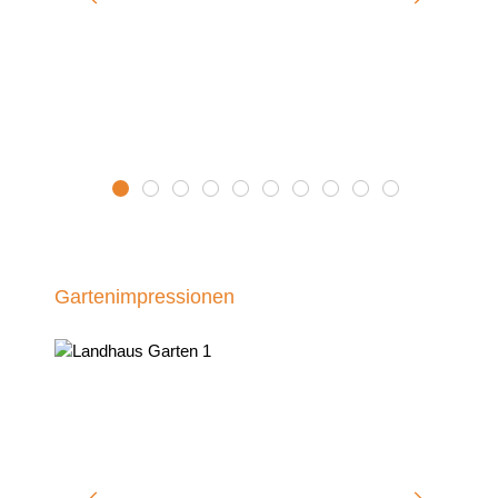
Landhaus Wintergarten 5
Landhaus Wintergarten 4
Landhaus Wintergarten 8
Landhaus Wintergarten 1
Landhaus Wintergarten 2
Landhaus Wintergarten 3
Landhaus Wintergarten 
Landhaus Wintergar
Landhaus Winter
Landhaus Wi
Gartenimpressionen